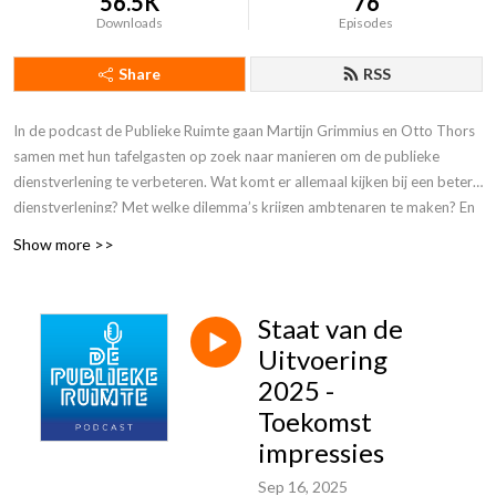
56.5K
76
Downloads
Episodes
Share
RSS
In de podcast de Publieke Ruimte gaan Martijn Grimmius en Otto Thors
samen met hun tafelgasten op zoek naar manieren om de publieke
dienstverlening te verbeteren. Wat komt er allemaal kijken bij een betere
dienstverlening? Met welke dilemma’s krijgen ambtenaren te maken? En
welke goede initiatieven zijn al tot bloei gekomen?
Show more >>
De Publieke Ruimte wordt mede mogelijk gemaakt door de Rijksbrede
Benchmarkgroep (RBB), de Staat van de Uitvoering, de J&V brede
Staat van de
werkagenda, de Vereniging van Nederlandse Gemeenten (VNG) en het
Uitvoering
programma Open Overheid.
2025 -
Reageren op deze podcast? Mail naar depubliekeruimte@gmail.com.
Toekomst
impressies
Sep 16, 2025