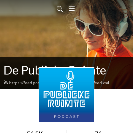
De Publieke Ruimte
https://feed.podbean.com/depubliekeruimte/feed.xml